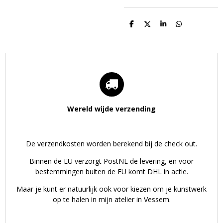
D
D
S
D
e
e
h
e
l
e
a
l
e
l
r
e
n
e
n
Wereld wijde verzending
De verzendkosten worden berekend bij de check out.
Binnen de EU verzorgt PostNL de levering, en voor
bestemmingen buiten de EU komt DHL in actie.
Maar je kunt er natuurlijk ook voor kiezen om je kunstwerk
op te halen in mijn atelier in Vessem.