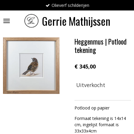
Olieverf schilderijen
Ga
direct
Gerrie
Mathijssen
naar
de
hoofdinhoud
Heggenmus | Potlood
tekening
€ 345,00
Uitverkocht
Potlood op papier
Formaat tekening is 14x14
cm, ingelijst formaat is
33x33x4cm