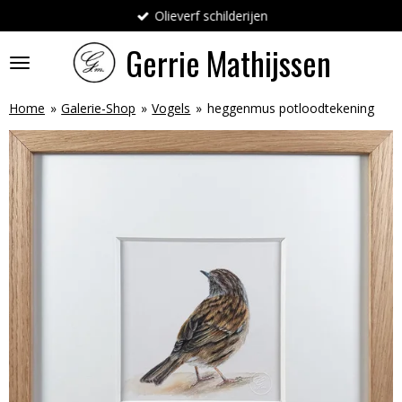
Olieverf schilderijen
Ga
direct
Gerrie
Mathijssen
naar
de
hoofdinhoud
Home
»
Galerie-Shop
»
Vogels
»
heggenmus potloodtekening