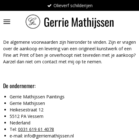
Olieverf schilderijen
Ga
direct
Gerrie
Mathijssen
naar
de
hoofdinhoud
De algemene voorwaarden zijn hieronder te vinden. Zijn er vragen
over de aankoop en levering van een origineel kunstwerk of een
Fine art Print of ben je onverhoopt niet tevreden met je aankoop?
Aarzel dan niet om contact met mij op te nemen.
De ondernemer:
Gerrie Mathijssen Paintings
Gerrie Mathijssen
Heikesestraat 12
5512 PA Vessem
Nederland
Tel:
0031 619 61 4078
e-mail: info@gerriemathijssen.nl