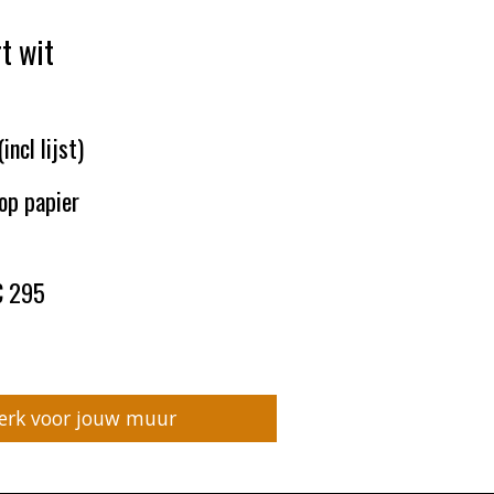
rt wit
ncl lijst)
op papier
 € 295
werk voor jouw muur