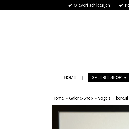
Olieverf schilderijen
Po
Ga
direct
naar
de
hoofdinhoud
HOME
GALERIE-SHOP
Home
»
Galerie-Shop
»
Vogels
»
kerkuil