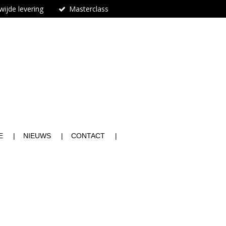
ijde levering
Masterclass
n
E
NIEUWS
CONTACT