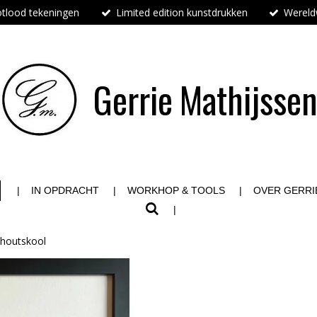
tlood tekeningen
Limited edition kunstdrukken
Wereldw
Gerrie
Mathijsse
IN OPDRACHT
WORKHOP & TOOLS
OVER GERRI
 houtskool