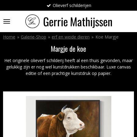
Olieverf schilderijen
Ga
direct
Gerrie
Mathijssen
naar
de
hoofdinhoud
Home
»
Galerie-Shop
»
erf en weide dieren
»
Koe Margje
Margje de koe
Het originele olieverf schilderij heeft al een thuis gevonden, maar
gelukkig zijn er nog wel kunstdrukken beschikbaar.
Luxe canvas
editie of een prachtige kunstdruk op papier.