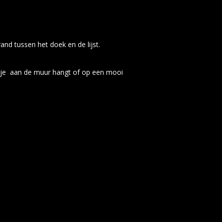
r om op te hangen.
nd tussen het doek en de lijst.
sezel.
rkje aan de muur hangt of op een mooi