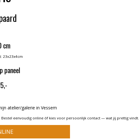
ipaard
0 cm
jst: 23x23x4cm
op paneel
5,-
 mijn atelier/galerie in Vessem
Bestel eenvoudig online óf kies voor persoonlijk contact — wat jij prettig vindt.
NLINE