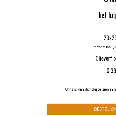
het lu
20x2
formaat incl li
Olieverf 
€ 39
Chris is van dichtbij te zien in
BESTEL O