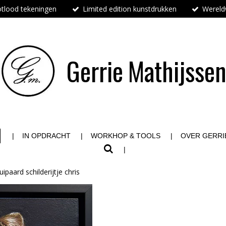
tlood tekeningen
Limited edition kunstdrukken
Wereldw
Gerrie
Mathijsse
IN OPDRACHT
WORKHOP & TOOLS
OVER GERRI
uipaard schilderijtje chris