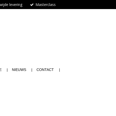
ijde levering
Masterclass
n
E
NIEUWS
CONTACT