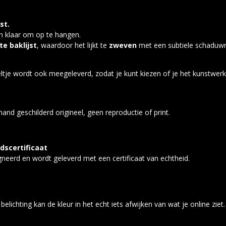
st.
professioneel ingelijst en klaa
e baklijst
, waardoor het lijkt te
zweven
met een subtiele schaduwra
schilder
eltje wordt ook meegeleverd, zodat je kunt kiezen of je het kunstwe
and geschilderd origineel, geen reproductie of print.
dscertificaat
signeerd en wordt geleverd met een certificaat van echtheid.
belichting kan de kleur in het echt iets afwijken van wat je online ziet.