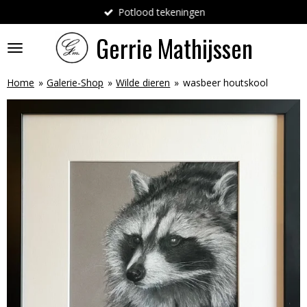
Potlood tekeningen
Ga
direct
Gerrie
Mathijssen
naar
de
hoofdinhoud
Home
»
Galerie-Shop
»
Wilde dieren
»
wasbeer houtskool