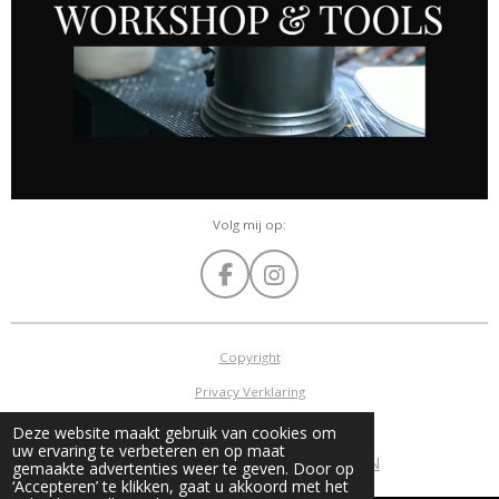
Volg mij op:
F
I
a
n
c
s
e
t
Copyright
b
a
Privacy Verklaring
o
g
o
r
Algemene voorwaarden
Deze website maakt gebruik van cookies om
k
a
uw ervaring te verbeteren en op maat
©
2015 - 2026 GERRIE MATHIJSSEN
m
gemaakte advertenties weer te geven. Door op
‘Accepteren’ te klikken, gaat u akkoord met het