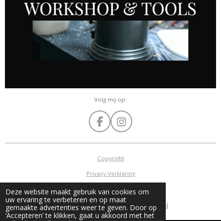
Volg mij op:
F
I
a
n
c
s
e
t
Copyright
b
a
Privacy Verklaring
o
g
o
r
Algemene voorwaarden
Deze website maakt gebruik van cookies om
k
a
uw ervaring te verbeteren en op maat
©
2015 - 2026 GERRIE MATHIJSSEN
m
gemaakte advertenties weer te geven. Door op
‘Accepteren’ te klikken, gaat u akkoord met het