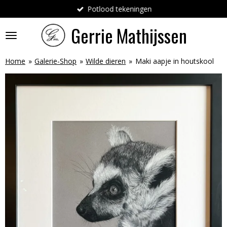
Potlood tekeningen
Ga
direct
Gerrie
Mathijssen
naar
de
hoofdinhoud
Home
»
Galerie-Shop
»
Wilde dieren
»
Maki aapje in houtskool