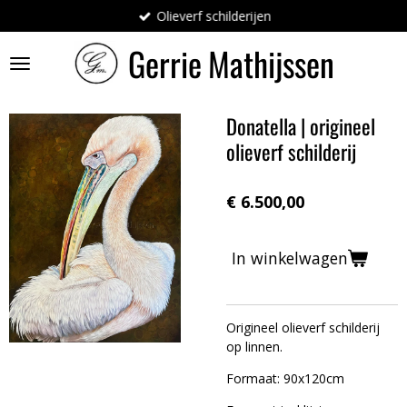
Olieverf schilderijen
Ga
direct
Gerrie
Mathijssen
naar
de
hoofdinhoud
Donatella | origineel
olieverf schilderij
€ 6.500,00
In winkelwagen
Origineel olieverf schilderij
op linnen.
Formaat: 90x120cm