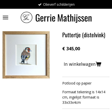
Olieverf schilderijen
Ga
direct
Gerrie
Mathijssen
naar
de
hoofdinhoud
Puttertje (distelvink)
€ 345,00
In winkelwagen
Potlood op papier
Formaat tekening is 14x14
cm, ingelijst formaat is
33x33x4cm