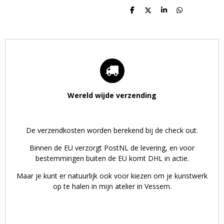
D
D
S
D
e
e
h
e
l
e
a
l
e
l
r
e
n
e
n
Wereld wijde verzending
De verzendkosten worden berekend bij de check out.
Binnen de EU verzorgt PostNL de levering, en voor
bestemmingen buiten de EU komt DHL in actie.
Maar je kunt er natuurlijk ook voor kiezen om je kunstwerk
op te halen in mijn atelier in Vessem.