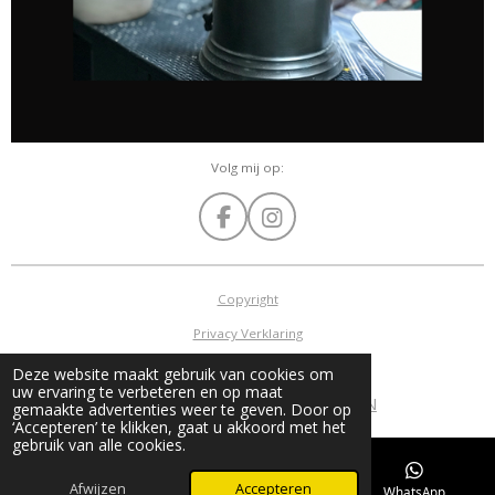
Volg mij op:
F
I
a
n
c
s
e
t
Copyright
b
a
Privacy Verklaring
o
g
o
r
Algemene voorwaarden
Deze website maakt gebruik van cookies om
k
a
uw ervaring te verbeteren en op maat
©
2015 - 2026 GERRIE MATHIJSSEN
m
gemaakte advertenties weer te geven. Door op
‘Accepteren’ te klikken, gaat u akkoord met het
gebruik van alle cookies.
Afwijzen
Accepteren
E-mailadres
Telefoonnummer
WhatsApp