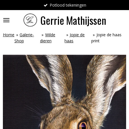
Potlood tekeningen
Ga
direct
Gerrie
Mathijssen
naar
de
hoofdinhoud
Home
»
Galerie-
»
Wilde
»
Jopie de
»
Jopie de haas
Shop
dieren
haas
print