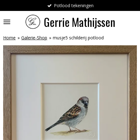
Potlood tekeningen
Ga
direct
Gerrie
Mathijssen
naar
de
hoofdinhoud
Home
»
Galerie-Shop
»
musje5 schilderij potlood