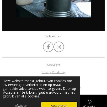
Volg mij op:
F
I
a
n
c
s
e
t
Copyright
b
a
Privacy Verklaring
o
g
o
r
Algemene voorwaarden
Deze website maakt gebruik van cookies om
k
a
uw ervaring te verbeteren en op maat
©
2015 - 2026 GERRIE MATHIJSSEN
m
gemaakte advertenties weer te geven. Door op
‘Accepteren’ te klikken, gaat u akkoord met het
gebruik van alle cookies.
Afwijzen
Accepteren
E-mailadres
Telefoonnummer
WhatsApp