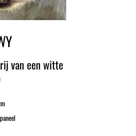
WY
rij van een witte
e
 cm
 paneel