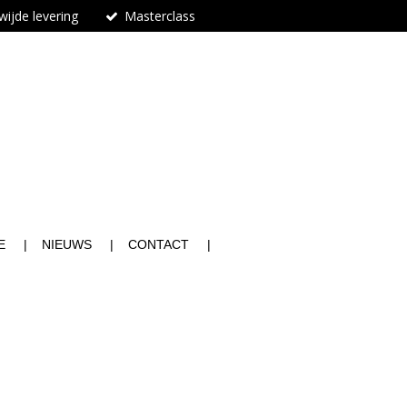
ijde levering
Masterclass
n
E
NIEUWS
CONTACT