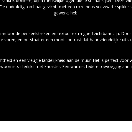
raakte: donkere, bijna menselijke ogen die je stil aankijken. Deze witt
e nadruk ligt op haar gezicht, met een roze neus vol zwarte spikkels 
gewerkt heb.
 waardoor de penseelstreken en textuur extra goed zichtbaar zijn. Do
ar voren, en ontstaat er een mooi contrast dat haar vriendelijke uitstra
chtheid en een vleugje landelijkheid aan de muur. Het is perfect voor w
woon iets dierlijks met karakter. Een warme, tedere toevoeging aan el