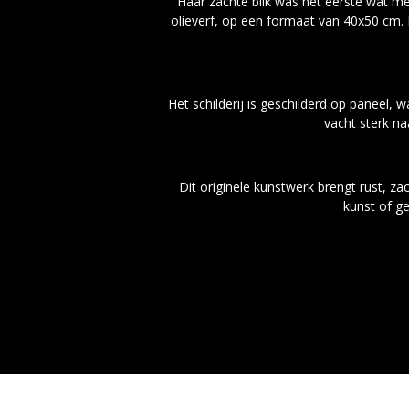
Haar zachte blik was het eerste wat me 
olieverf, op een formaat van 40x50 cm. D
Het schilderij is geschilderd op paneel,
vacht sterk na
Dit originele kunstwerk brengt rust, za
kunst of ge