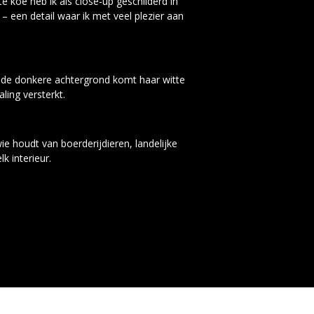
e koe heb ik als close-up geschilderd in
– een detail waar ik met veel plezier aan
or de donkere achtergrond komt haar witte
ling versterkt.
ie houdt van boerderijdieren, landelijke
k interieur.