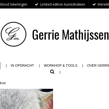
tlood tekeningen
Limited edition kunstdrukken
Wereldw
Gerrie
Mathijsse
IN OPDRACHT
WORKHOP & TOOLS
OVER GERRI
 koe