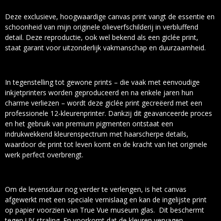
Deze exclusieve, hoogwaardige canvas print vangt de essentie en
schoonheid van mijn originele olieverfschilderij in verbluffend
detail. Deze reproductie, ook wel bekend als een giclée print,
staat garant voor uitzonderlijk vakmanschap en duurzaamheid.
In tegenstelling tot gewone prints – die vaak met eenvoudige
inkjetprinters worden geproduceerd en na enkele jaren hun
charme verliezen – wordt deze giclée print gecreëerd met een
professionele 12-kleurenprinter. Dankzij dit geavanceerde proces
en het gebruik van premium pigmenten ontstaat een
indrukwekkend kleurenspectrum met haarscherpe details,
waardoor de print tot leven komt en de kracht van het originele
werk perfect overbrengt.
Om de levensduur nog verder te verlengen, is het canvas
afgewerkt met een speciale vernislaag en kan de ingelijste print
op papier voorzien van True Vue museum glas. Dit beschermt
tegen UV-straling. En voorkomt dat de kleuren vervagen,