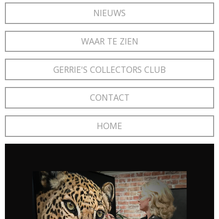
NIEUWS
WAAR TE ZIEN
GERRIE'S COLLECTORS CLUB
CONTACT
HOME