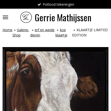
Potlood tekeningen
Ga
direct
Gerrie
Mathijssen
naar
de
hoofdinhoud
Home
»
Galerie-
»
erf en weide
»
koe
»
KLAARTJE LIMITED
Shop
dieren
klaartje
EDITION