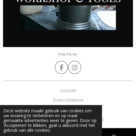
Volg mij op:
F
I
a
n
c
s
e
t
Copyright
b
a
Privacy Verklaring
o
g
o
r
Algemene voorwaarden
Deze website maakt gebruik van cookies om
k
a
uw ervaring te verbeteren en op maat
©
2015 - 2026 GERRIE MATHIJSSEN
m
gemaakte advertenties weer te geven. Door op
‘Accepteren’ te klikken, gaat u akkoord met het
gebruik van alle cookies.