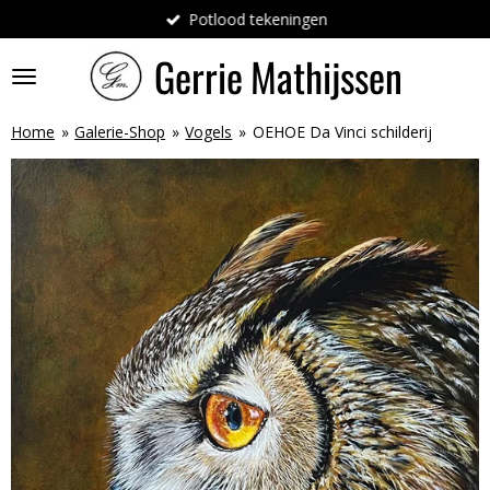
Potlood tekeningen
Ga
direct
Gerrie
Mathijssen
naar
de
hoofdinhoud
Home
»
Galerie-Shop
»
Vogels
»
OEHOE Da Vinci schilderij