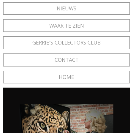
NIEUWS
WAAR TE ZIEN
GERRIE'S COLLECTORS CLUB
CONTACT
HOME