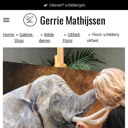
Olieverf schilderijen
Ga
direct
Gerrie
Mathijssen
naar
de
hoofdinhoud
Home
»
Galerie-
»
Wilde
»
Olifant
»
Floris schilderij
Shop
dieren
Floris
olifant