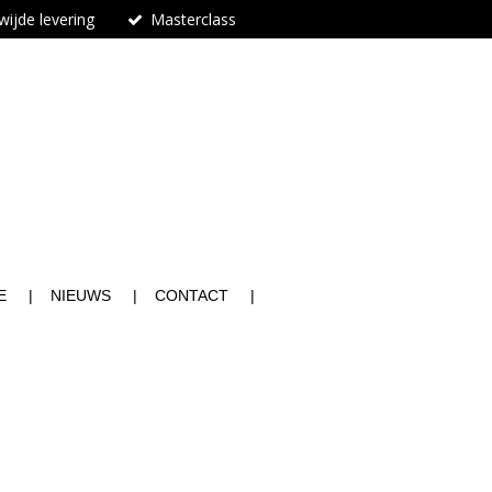
ijde levering
Masterclass
n
E
NIEUWS
CONTACT