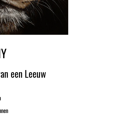
NY
 van een Leeuw
m
innen