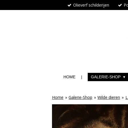
Olieverf schilderijen
Po
Ga
direct
naar
de
hoofdinhoud
HOME
GALERIE-SHOP
Home
»
Galerie-Shop
»
Wilde dieren
»
L