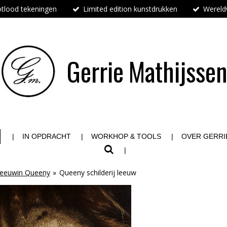
tlood tekeningen
Limited edition kunstdrukken
Wereldw
Gerrie
Mathijsse
IN OPDRACHT
WORKHOP & TOOLS
OVER GERRI
eeuwin Queeny
»
Queeny schilderij leeuw