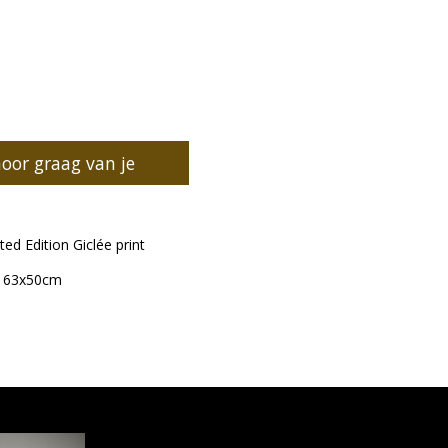
hoor graag van je
ted Edition Giclée print
n 63x50cm
.