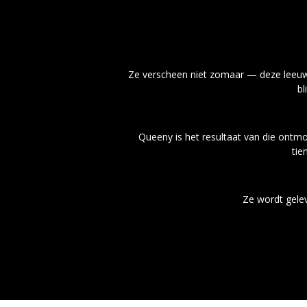
Ze verscheen niet zomaar — deze leeuwin
bl
Queeny is het resultaat van die ontm
tie
Ze wordt geleve