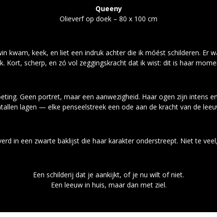
Queeny
Olieverf op doek – 80 x 100 cm
 kwam, keek, en liet een indruk achter die ik
móést schilderen
. Er 
ik. Kort, scherp, en zó vol zeggingskracht dat ik wist: dit is haar mome
oeting. Geen portret, maar een aanwezigheid. Haar ogen zijn intens e
ntallen lagen — elke penseelstreek een ode aan de kracht van de leeu
rd in een zwarte baklijst die haar karakter onderstreept. Niet te veel,
Een schilderij dat je aankijkt, of je nu wilt of niet.
Een leeuw in huis, maar dan met ziel.